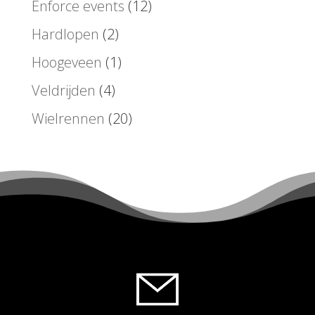
Enforce events
(12)
Hardlopen
(2)
Hoogeveen
(1)
Veldrijden
(4)
Wielrennen
(20)