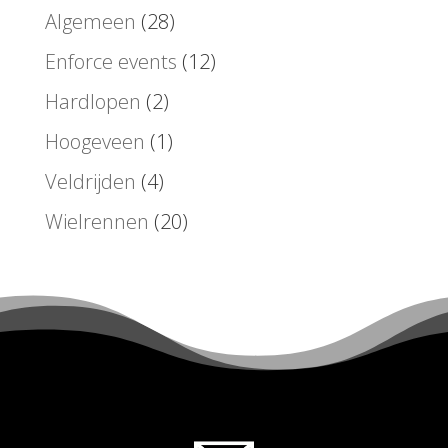
Algemeen
(28)
Enforce events
(12)
Hardlopen
(2)
Hoogeveen
(1)
Veldrijden
(4)
Wielrennen
(20)