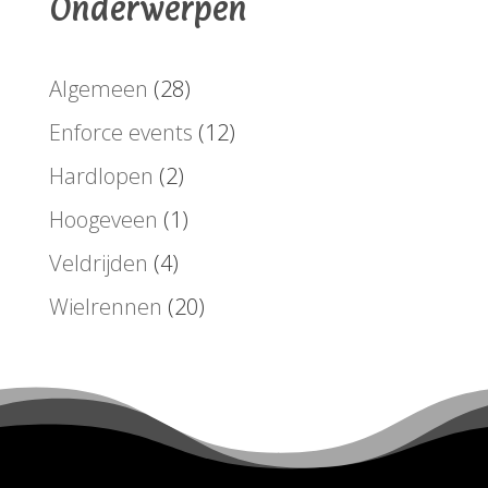
Onderwerpen
Algemeen
(28)
Enforce events
(12)
Hardlopen
(2)
Hoogeveen
(1)
Veldrijden
(4)
Wielrennen
(20)