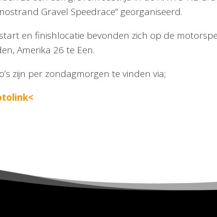
nostrand Gravel Speedrace” georganiseerd.
start en finishlocatie bevonden zich op de motors
en, Amerika 26 te Een.
o’s zijn per zondagmorgen te vinden via;
tolink<