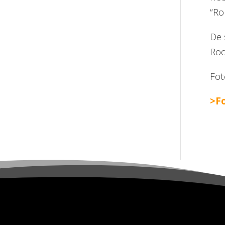
“Ro
De 
Rod
Fot
>Fo