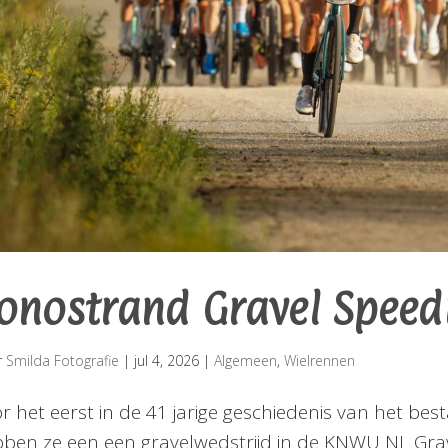
onostrand Gravel Speed
r
Smilda Fotografie
|
jul 4, 2026
|
Algemeen
,
Wielrennen
r het eerst in de 41 jarige geschiedenis van het be
ben ze een een gravelwedstrijd in de KNWU NL Gra