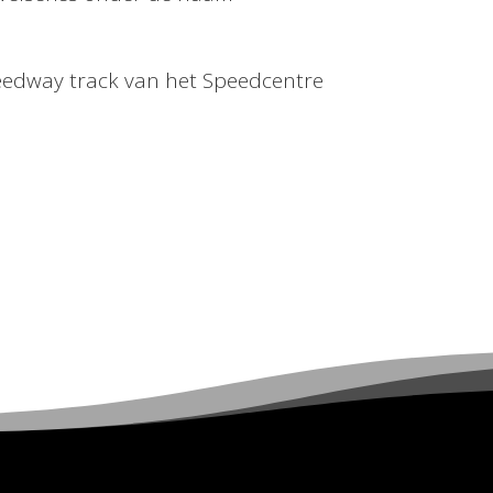
peedway track van het Speedcentre