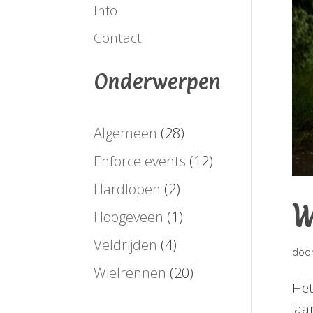
Info
Contact
Onderwerpen
Algemeen
(28)
Enforce events
(12)
Hardlopen
(2)
W
Hoogeveen
(1)
Veldrijden
(4)
doo
Wielrennen
(20)
Het
jaa