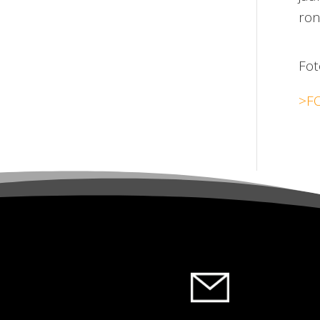
ron
Foto
>F