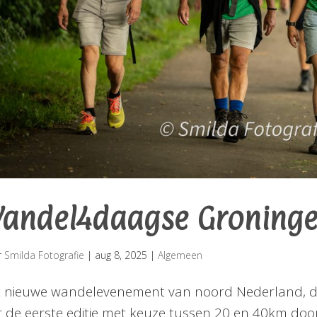
andel4daagse Groning
r
Smilda Fotografie
|
aug 8, 2025
|
Algemeen
 nieuwe wandelevenement van noord Nederland, d
r de eerste editie met keuze tussen 20 en 40km do