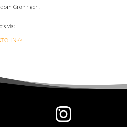
dom Groningen.
’s via:
OTOLINK<