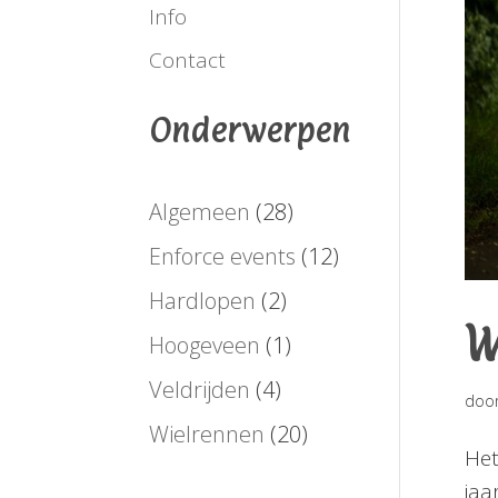
Info
Contact
Onderwerpen
Algemeen
(28)
Enforce events
(12)
Hardlopen
(2)
W
Hoogeveen
(1)
Veldrijden
(4)
doo
Wielrennen
(20)
Het
jaa