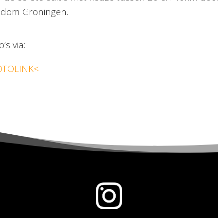
dom Groningen.
’s via:
OTOLINK<