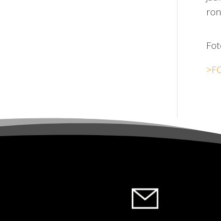
ron
Foto
>F