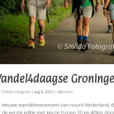
andel4daagse Groning
r
Smilda Fotografie
|
aug 8, 2025
|
Algemeen
 nieuwe wandelevenement van noord Nederland, d
r de eerste editie met keuze tussen 20 en 40km do